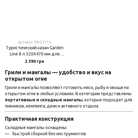
Артикул: BBQ3710
Туристический казан Garden
Line 8 л 320Х470 мм для
костра
2 390 грн
Грили и мангалы — удобство и вкус на
открытом огне
Грили и мангалы позволяют готовить мясо, рыбу и овощи на
открытом огне в любых условиях. В категории представлены
портативные и складные мангалы
, которые подходят для
пикников, кемпинга, дачи и активного отдыха.
Практичная конструкция
Складные мангалы оснащены:
быстрой сборкой без инструментов