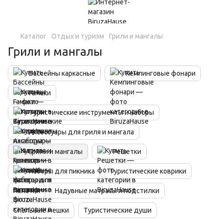
Каталог
Отдых и туризм
Грили и мангалы
Грили и мангалы
Бассейны каркасные
Кемпинговые фонари
Гамаки
Туристические инструменты и наборы
Аксессуары для гриля и мангала
Грили и мангалы
Решетки
Наборы для пикника
Туристические коврики
Палатки
Надувные матрасы и подстилки
Спальные мешки
Туристические души