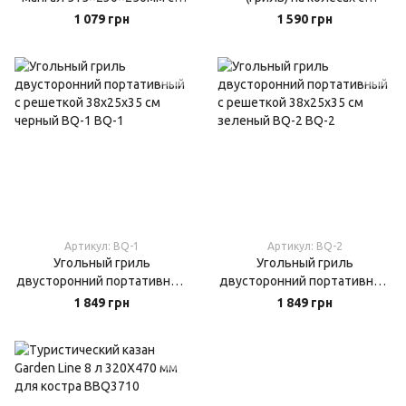
срезанной решеткой
крышкой, решеткой,
1 079 грн
1 590 грн
(HP461GR)
полками и аксессуарами
(Польша)
Артикул: BQ-1
Артикул: BQ-2
Угольный гриль
Угольный гриль
двусторонний портативный
двусторонний портативный
с решеткой 38х25х35 см
с решеткой 38x25x35 см
1 849 грн
1 849 грн
черный BQ-1
зеленый BQ-2