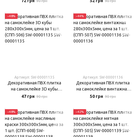
72 грн
52 грн
90 грн
90 грн
(СПП-604) SW-00000671
(СПП-606) SW-00001133
−48%
−44%
Артикул: SW-00001135
Артикул: SW-00001136
Декоративная ПВХ плитка
Декоративная ПВХ плитка
на самоклейке 3D кубы
на самоклейке винтажная
280х300х5мм, цена за 1 шт.
280х300х5мм, цена за 1 шт.
47 грн
50 грн
90 грн
90 грн
(СПП-506) SW-00001135
(СПП-507) SW-00001136
−48%
−42%