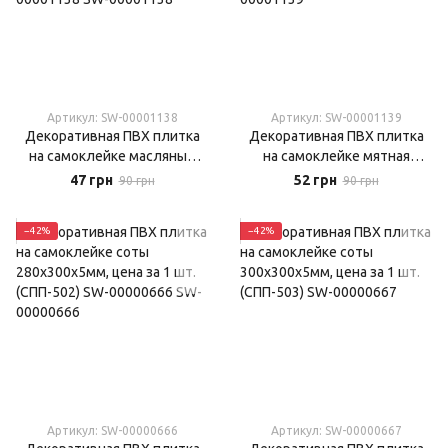
Артикул: SW-00001138
Артикул: SW-00001139
Декоративная ПВХ плитка
Декоративная ПВХ плитка
на самоклейке масляные
на самоклейке мятная
краски 300х300х5мм, цена за
300х300х5мм, цена за 1 шт.
47 грн
52 грн
90 грн
90 грн
1 шт. (СПП-608) SW-
(СПП-505) SW-00001139
00001138
−42%
−42%
Артикул: SW-00000666
Артикул: SW-00000667