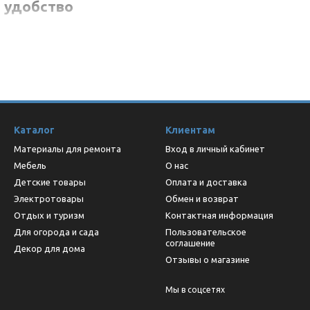
 удобство
ки
га, рыбалки и пикников
ыми накладками обеспечивают безопасное использование.
ериалы
Каталог
Клиентам
Материалы для ремонта
Вход в личный кабинет
з
нержавеющей стали
, устойчивой к высоким температурам и кор
ся и рассчитан на длительное использование.
Мебель
О нас
Детские товары
Оплата и доставка
приготовления
Электротовары
Обмен и возврат
Отдых и туризм
Контактная информация
Для огорода и сада
Пользовательское
соглашение
Декор для дома
Отзывы о магазине
Мы в соцсетях