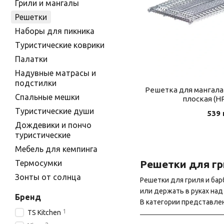
Грили и мангалы
Решетки
Наборы для пикника
Туристические коврики
Палатки
Надувные матрасы и
подстилки
Решетка для мангала и
Спальные мешки
плоская (H
Туристические души
539 
Дождевики и пончо
туристические
Мебель для кемпинга
Решетки для гр
Термосумки
Зонты от солнца
Решетки для гриля и бар
или держать в руках над
Бренд
В категории представл
1
TS Kitchen