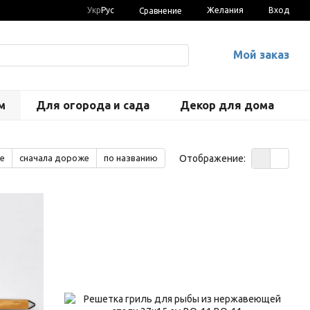
Укр
Рус
Желания
Вход
Сравнение
Мой заказ
м
Для огорода и сада
Декор для дома
Отображение:
е
сначала дороже
по названию