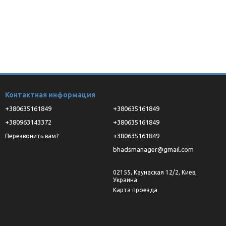
Контактная информация
+380635161849
+380635161849
розии.
+380963143372
+380635161849
+380635161849
Перезвонить вам?
bhadsmanager@gmail.com
02155, Каунаская 12/2, Киев,
Украина
Карта проезда