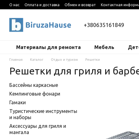
Перейти к основному контенту
О нас
Оплата и доставка
Обмен и возврат
Контактная информ
+380635161849
Материалы для ремонта
Мебель
Дет
Главная
Каталог
Отдых и туризм
Решетки
Решетки для гриля и барб
Бассейны каркасные
Кемпинговые фонари
Гамаки
Туристические инструменты
и наборы
Аксессуары для гриля и
мангала