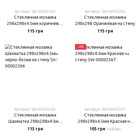
Артикул: SW-00002363
Артикул: SW-00002365
Стеклянная мозаика
Стеклянная мозаика
298х298х4.5мм коричневая
298х298 Оранжевая на стену
на стену
115 грн
115 грн
−9%
Артикул: SW-00002366
Артикул: SW-00002367
Стеклянная мозаика
Стеклянная мозаика
Шахматка 298х298х4.5мм
298х298х4.5мм Красная на
черно-белая на стену
стену
115 грн
105 грн
115 грн