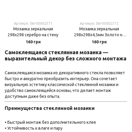
Артикул: SW-00002371
Артикул: SW-00002372
Мозаика зеркальная
Мозаика зеркальная
298х298 серебро на стену
298х298х4,5мм Золото на
стену
160 грн
160 грн
Самоклеящаяся стеклянная мозаика —
выразительный декор без сложного монтажа
Самоклеящаяся мозаика из декоративного стекла позволяет
быстро и аккуратно преобразить интерьер. Она сочетает
визуальную эстетику классической стеклянной мозаики и
удобство самоклеящейся основы, что делает монтаж
доступным даже без опыта.
Преимущества стеклянной мозаики
• Быстрый монтаж без дополнительного клея
• Устойчивость к влаге и пару