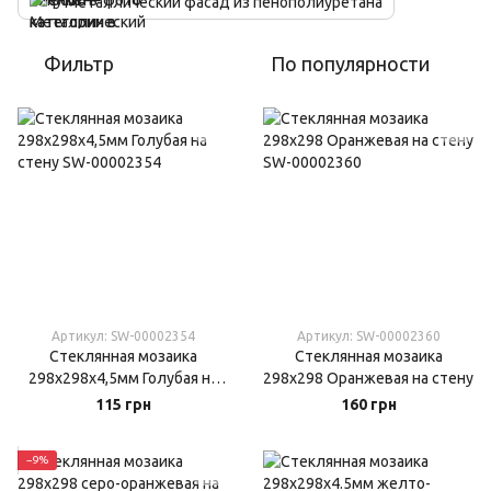
Металлический фасад из пенополиуретана
Фильтр
По популярности
Артикул: SW-00002354
Артикул: SW-00002360
Стеклянная мозаика
Стеклянная мозаика
298х298х4,5мм Голубая на
298х298 Оранжевая на стену
стену
115 грн
160 грн
−9%