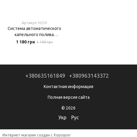
Артикул: H230
Система автоматического
капельного полива
LANDGRAF 25 м, набор для
1 180 грн
1 190 грн
сада и теплиц (120
элементов)
+380635161849
+380963143372
Контактная информация
Полная версия сайта
© 2026
Укр
Рус
Интернет-магазин создан с Хорошоп