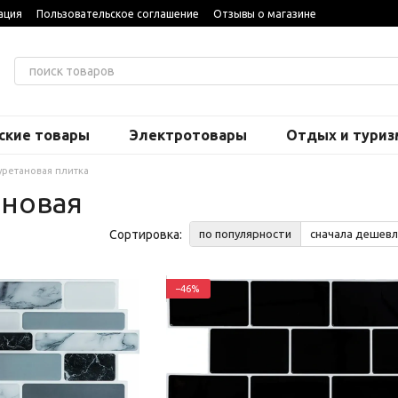
ация
Пользовательское соглашение
Отзывы о магазине
ские товары
Электротовары
Отдых и туриз
ретановая плитка
ановая
Сортировка:
по популярности
сначала дешевл
−46%