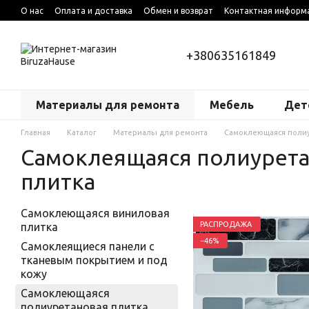
Перейти к основному контенту
О нас
Оплата и доставка
Обмен и возврат
Контактная информ
+380635161849
Материалы для ремонта
Мебель
Дет
Главная
Каталог
Материалы для ремонта
Самоклеющаяся полиу
Самоклеящаяся полиурет
плитка
Самоклеющаяся виниловая
РАСПРОДАЖА
плитка
−46%
Самоклеящиеся панели с
тканевым покрытием и под
кожу
Самоклеющаяся
полиуретановая плитка