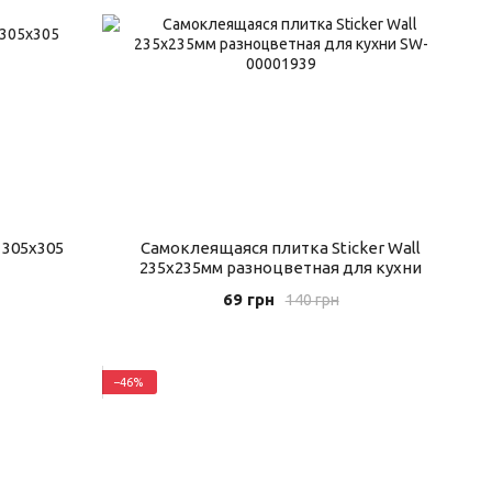
 305х305
Самоклеящаяся плитка Sticker Wall
235х235мм разноцветная для кухни
69 грн
140 грн
−46%