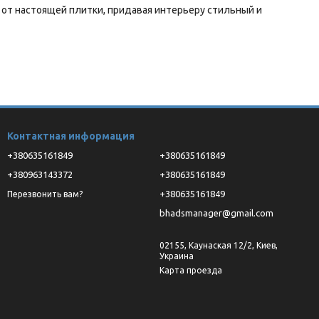
 от настоящей плитки, придавая интерьеру стильный и
ия и инструментов.
Контактная информация
к службы без потери качества.
+380635161849
+380635161849
+380963143372
+380635161849
+380635161849
Перезвонить вам?
и объём пространства. Идеальна для жилых и коммерческих
bhadsmanager@gmail.com
02155, Каунаская 12/2, Киев,
Украина
Карта проезда