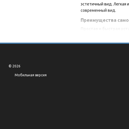
эстетичный вид. Легкая 
современный вид.
Преимущества само
Простая и быстрая уст
Специальная самоклеящая
Влагоустойчивость и у
Не впитывает воду, усто
Прочность и долговеч
Устойчива к механическ
© 2026
Гибкость и лёгкость о
Материал гибкий, легко
Мобильная версия
Эстетика и дизайн
Доступны различные цве
помещений.
Характеристики
Размер плитки: 305 × 
Слои: защитная плёнк
Легкая