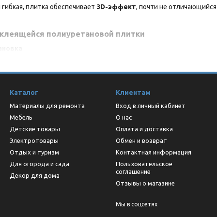
и гибкая, плитка обеспечивает
3D-эффект
, почти не отличающийся
клеящейся полиуретановой плитки
ановка
ся основа позволяет быстро приклеить плитку без клея, затиран
стойчивость к грибку
йчива к влажной среде, подходит для ванной и кухонного фартука.
ность
Каталог
Клиентам
им повреждениям, перепадам температуры и влажности. Долгий сро
Материалы для ремонта
Вход в личный кабинет
бработки
Мебель
О нас
 режется ножницами, обеспечивая безшовное покрытие.
Детские товары
Оплата и доставка
Электротовары
Обмен и возврат
та и дизайны. Плитка обеспечивает 3D-эффект, создавая глубину 
Отдых и туризм
Контактная информация
Для огорода и сада
Пользовательское
соглашение
Декор для дома
Отзывы о магазине
305 × 1 мм
а, полиуретан, фольгированный слой, клей, защитная бумага
Мы в соцсетях