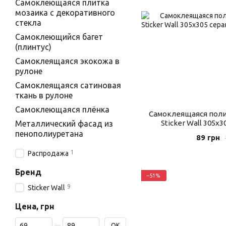
Самоклеющаяся плитка
мозаика с декоративного
стекла
Самоклеющийся багет
(плинтус)
Самоклеящаяся экокожа в
рулоне
Самоклеящаяся сатиновая
ткань в рулоне
Самоклеющаяся плёнка
Самоклеящаяся поли
Sticker Wall 305х3
Металлический фасад из
пенополиуретана
89 грн
1
Распродажа
Бренд
−51%
9
Sticker Wall
Цена, грн
От Цена, грн
До Цена, грн
OK