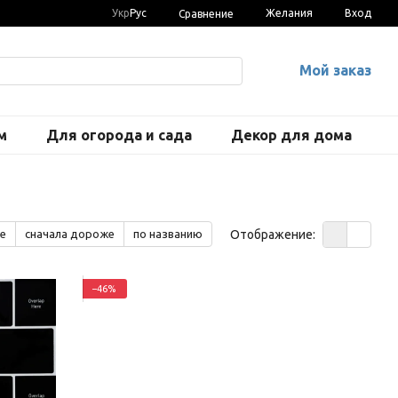
Укр
Рус
Желания
Вход
Сравнение
Мой заказ
м
Для огорода и сада
Декор для дома
Отображение:
е
сначала дороже
по названию
−46%