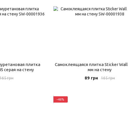
уретановая плитка
Самоклеящаяся плитка Sticker Wall
05 серая на стену
мм на стену
89 грн
165 грн
165 грн
−46%