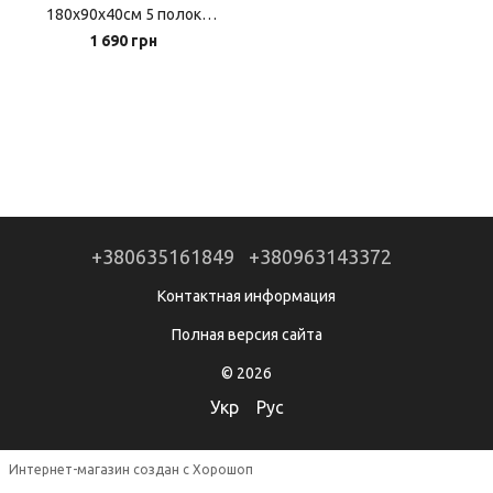
180х90х40см 5 полок
нагрузка-175 кг на полку
1 690 грн
Серый Польша (GWI0878)
+380635161849
+380963143372
Контактная информация
Полная версия сайта
© 2026
Укр
Рус
Интернет-магазин создан с Хорошоп