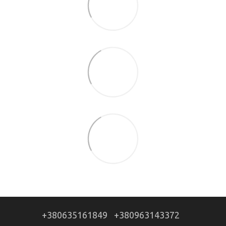
+380635161849
+380963143372