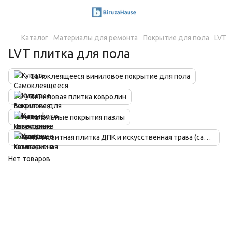
Каталог
Материалы для ремонта
Покрытие для пола
LVT
LVT плитка для пола
Самоклеящееся виниловое покрытие для пола
Виниловая плитка ковролин
Напольные покрытия пазлы
Композитная плитка ДПК и искусственная трава (садовый декинг)
Нет товаров