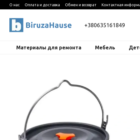
Перейти к основному контенту
О нас
Оплата и доставка
Обмен и возврат
Контактная информ
+380635161849
Материалы для ремонта
Мебель
Дет