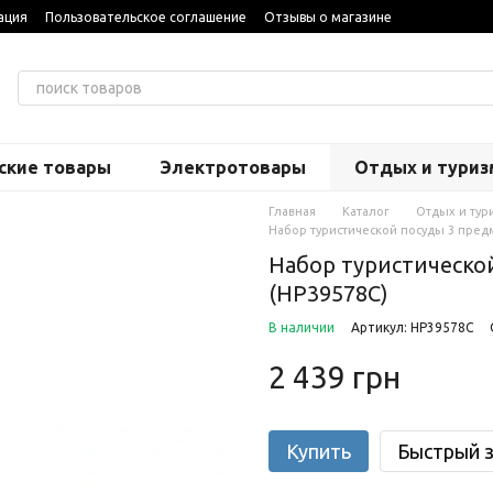
ация
Пользовательское соглашение
Отзывы о магазине
ские товары
Электротовары
Отдых и туриз
Главная
Каталог
Отдых и тур
Набор туристической посуды 3 предме
Набор туристической
(HP39578C)
В наличии
Артикул: HP39578C
2 439 грн
Купить
Быстрый з