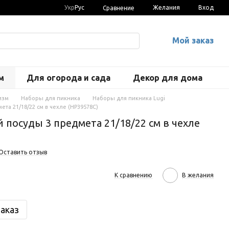
Укр
Рус
Желания
Вход
Сравнение
Мой заказ
м
Для огорода и сада
Декор для дома
изм
Наборы для пикника
Наборы для пикника Lugi
та 21/18/22 см в чехле (HP39578C)
 посуды 3 предмета 21/18/22 см в чехле
Оставить отзыв
К сравнению
В желания
аказ