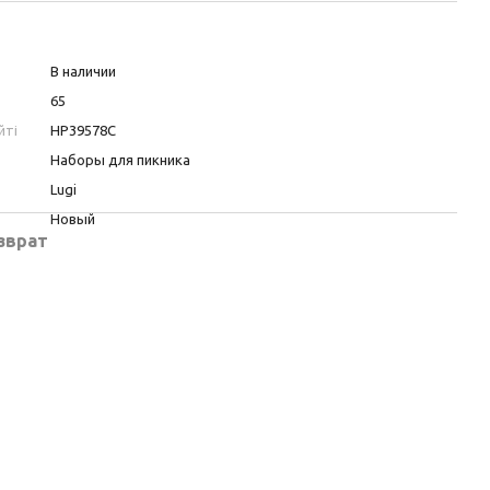
В наличии
65
йті
HP39578C
Наборы для пикника
Lugi
Новый
зврат