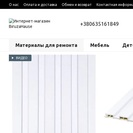
Перейти к основному контенту
О нас
Оплата и доставка
Обмен и возврат
Контактная информ
+380635161849
Материалы для ремонта
Мебель
Дет
ВИДЕО