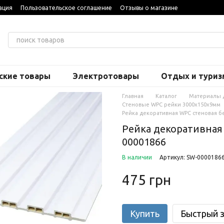
ация
Пользовательское соглашение
Отзывы о магазине
ские товары
Электротовары
Отдых и туриз
Главная
Каталог
Материалы 
Стеновые WPC рейки 3000х150х9мм
Рейка декоративная WPC стеновая б
Рейка декоративная
00001866
В наличии
Артикул: SW-0000186
475 грн
Купить
Быстрый з