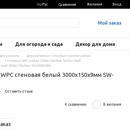
Укр
Рус
Желания
Вход
Сравнение
Мой заказ
м
Для огорода и сада
Декор для дома
для ремонта
Декоративные стеновые панели рейки
Стеновые WPC рейки 3000х150х9мм Sticker Wall
елый 3000х150х9мм SW-00001866
 WPC стеновая белый 3000х150х9мм SW-
6
Оставить отзыв
К сравнению
В желания
аказ