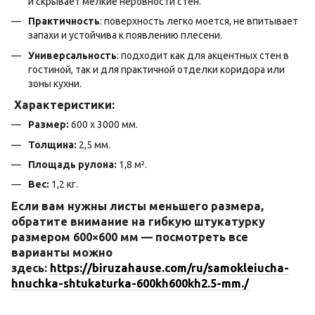
и скрывает мелкие неровности стен.
Практичность
: поверхность легко моется, не впитывает
запахи и устойчива к появлению плесени.
Универсальность
: подходит как для акцентных стен в
гостиной, так и для практичной отделки коридора или
зоны кухни.
Характеристики:
Размер:
600 х 3000 мм.
Толщина:
2,5 мм.
Площадь рулона:
1,8 м².
Вес:
1,2 кг.
Если вам нужны листы меньшего размера,
обратите внимание на гибкую штукатурку
размером 600×600 мм — посмотреть все
варианты можно
здесь:
https://biruzahause.com/ru/samokleiucha-
hnuchka-shtukaturka-600kh600kh2.5-mm./