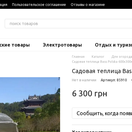
ация
Пользовательское соглашение
Отзывы о магазине
ские товары
Электротовары
Отдых и туриз
Главная
Каталог
Для огорода
Садовая теплица Bass Polska 600х300
Садовая теплица Bass
Нет в наличии
Артикул: 85910
6 300 грн
Сообщить, когда появ