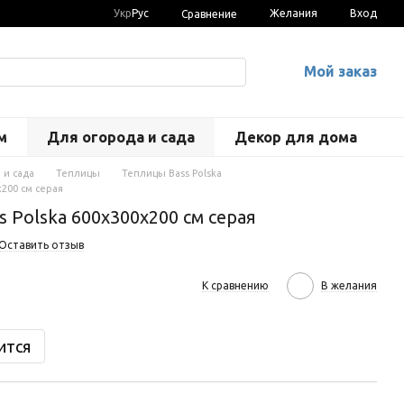
Укр
Рус
Желания
Вход
Сравнение
Мой заказ
м
Для огорода и сада
Декор для дома
 и сада
Теплицы
Теплицы Bass Polska
х200 см серая
 Polska 600х300х200 см серая
Оставить отзыв
К сравнению
В желания
ится