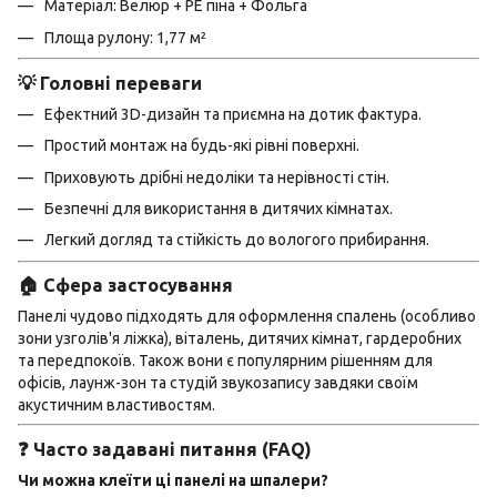
Матеріал: Велюр + PE піна + Фольга
Площа рулону: 1,77 м²
💡 Головні переваги
Ефектний 3D-дизайн та приємна на дотик фактура.
Простий монтаж на будь-які рівні поверхні.
Приховують дрібні недоліки та нерівності стін.
Безпечні для використання в дитячих кімнатах.
Легкий догляд та стійкість до вологого прибирання.
🏠 Сфера застосування
Панелі чудово підходять для оформлення спалень (особливо
зони узголів'я ліжка), віталень, дитячих кімнат, гардеробних
та передпокоїв. Також вони є популярним рішенням для
офісів, лаунж-зон та студій звукозапису завдяки своїм
акустичним властивостям.
❓ Часто задавані питання (FAQ)
Чи можна клеїти ці панелі на шпалери?