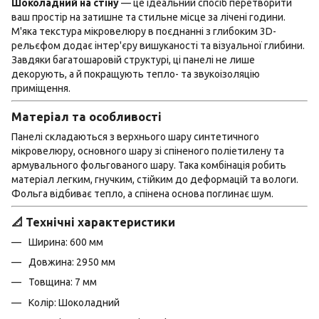
Шоколадний на стіну
— це ідеальний спосіб перетворити
ваш простір на затишне та стильне місце за лічені години.
М'яка текстура мікровелюру в поєднанні з глибоким 3D-
рельєфом додає інтер'єру вишуканості та візуальної глибини.
Завдяки багатошаровій структурі, ці панелі не лише
декорують, а й покращують тепло- та звукоізоляцію
приміщення.
Матеріал та особливості
Панелі складаються з верхнього шару синтетичного
мікровелюру, основного шару зі спіненого поліетилену та
армувального фольгованого шару. Така комбінація робить
матеріал легким, гнучким, стійким до деформацій та вологи.
Фольга відбиває тепло, а спінена основа поглинає шум.
📐 Технічні характеристики
Ширина: 600 мм
Довжина: 2950 мм
Товщина: 7 мм
Колір: Шоколадний