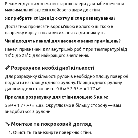
Рекомендується знімати старі шпалери для забезпечення
максимальної адгезії клейового шару до стіни.
Як прибрати сліди від скотчу після розпакування?
Достатньо прочесати ворс м'якою вологою щіткою в
напрямку ворсу, і після висихання сліди зникнуть.
Чи підходять панелі для неопалюваних приміщень?
Панелі призначені для внутрішніх робіт при температурі від
18°C до 25°C для найкращого зчеплення.
📏 Розрахунок необхідної кількості
Для розрахунку кількості рулонів необхідно площу поверхні
поділити на площу одного рулону. Площа одного рулону
даної моделі становить: 0.6 м * 2.95 м = 1.77 м².
Приклад розрахунку для стіни площею 5 кв.м:
5 м² ÷ 1.77 м² = 2.82. Округлюємо в більшу сторону — вам
знадобиться 3 рулони.
🔧 Монтаж та покроковий догляд
Очистіть та знежирте поверхню стіни.