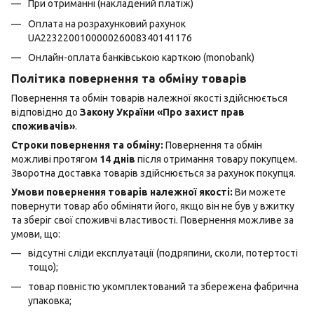
При отриманні (накладений платіж)
Оплата на розрахунковий рахунок
UA223220010000026008340141176
Онлайн-оплата банківською карткою (monobank)
Політика повернення та обміну товарів
Повернення та обмін товарів належної якості здійснюється
відповідно до
Закону України «Про захист прав
споживачів»
.
Строки повернення та обміну:
Повернення та обмін
можливі протягом
14 днів
після отримання товару покупцем.
Зворотна доставка товарів здійснюється за рахунок покупця.
Умови повернення товарів належної якості:
Ви можете
повернути товар або обміняти його, якщо він не був у вжитку
та зберіг свої споживчі властивості. Повернення можливе за
умови, що:
відсутні сліди експлуатації (подряпини, сколи, потертості
тощо);
товар повністю укомплектований та збережена фабрична
упаковка;