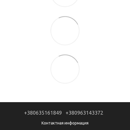
+380635161849
+380963143372
Контактная информация